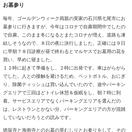
お墓参り
毎年、ゴールデンウィーク両親の実家の石川県七尾市にお
墓参りに行きますが、今年はコロナで自粛期間中でしたの
で自粛。このまま冬になるとまたコロナが増え、道路も凍
結しそうなので、８日の夜に決行しました。正確には９日
に早朝？８日診療が昼で終わるとマルヤスでお墓用の花を
買い、早めに寝ました。
１２時に起きて準備をし、２時に出発です。車はがらがら
でした。人との接触を避けるため、ペットボトル、おにぎ
り、除菌ティッシュは買い込んでいたので、途中パーキン
グエリアで三回ほどトイレ休憩＆仮眠をし、朝７時に到
着。サービスエリアでなくパーキングエリアを選んだの
は、レストランとかない分、パーキングエリアの方が混雑
していないだろうとの読みです。
徳翁寺と海南寺とのお墓の草むしりとお参りをして、その