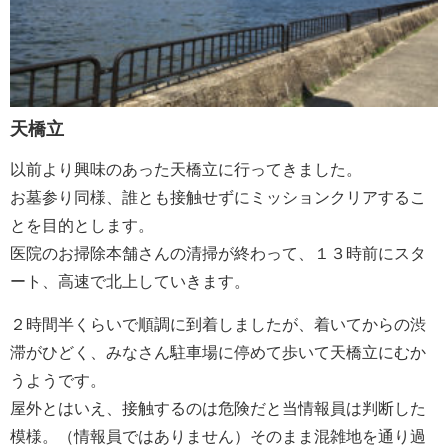
天橋立
以前より興味のあった天橋立に行ってきました。
お墓参り同様、誰とも接触せずにミッションクリアするこ
とを目的とします。
医院のお掃除本舗さんの清掃が終わって、１３時前にスタ
ート、高速で北上していきます。
２時間半くらいで順調に到着しましたが、着いてからの渋
滞がひどく、みなさん駐車場に停めて歩いて天橋立にむか
うようです。
屋外とはいえ、接触するのは危険だと当情報員は判断した
模様。（情報員ではありません）そのまま混雑地を通り過