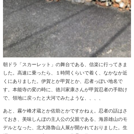
朝ドラ「スカーレット」の舞台である、信楽に行ってきま
した。高速に乗ったら、１時間くらいで着く、なかなか近
くにありました。伊賀とか甲賀とか、忍者っぽい地名で
す。本能寺の変の時に、徳川家康さんが甲賀忍者の手助け
で、領地に戻ったと大河でみたような、、、、
あと、霧ケ峰才蔵とか佐助とかですかねぇ。忍者の話はさ
ておき、美味しんぼの主人公の父親である、海原雄山のモ
デルとなった、北大路魯山人展が開かれておりました。生