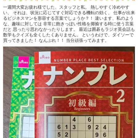
一週間大変お疲れ様でした、スタッフと私。 熱しやすく冷めやす
い、 それは、状況に応じてすぐ対応できる機転の効く、 仕事が出来
るビジネスマンを形容する言葉でしょうか？！ 違います、私のよう
な、趣味に対しては 非常に飽きっぽい性格を揶揄する時に使う言葉
だと 思ったり思わなかったりします。 最近は囲碁もラジオ英会話も
数学もクイズも全くしたくありません。 というわけで、ダイソーで
買ってきました！ なんぷれ！！ 当分頑張ってみます。