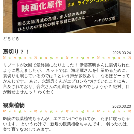
どきどき
裏切り？！
2026.03.24
リブートが次回で最終回になりました！ 伊藤英明さんに裏切られた
ように思えましたが、 ネットでは、海老蔵さんを仕留めるために、
裏切りを演じているのでは？という声が多数あり、 なるほどーって
かんじです。 あと、永瀬廉くんがエプロンをつけていたことにも、
言及されており、合六さんの組織を束ねるのでしょうか？ 絶対、目
が離せませんっ！ わくわく
観葉植物
2026.03.23
医院の観葉植物ちゃんが、エアコンにやられてか、 たまに弱っちゃ
います。 というわけで、新規の観葉植物ちゃんです。 弱ったのは、
奥で育てなおしてみます。