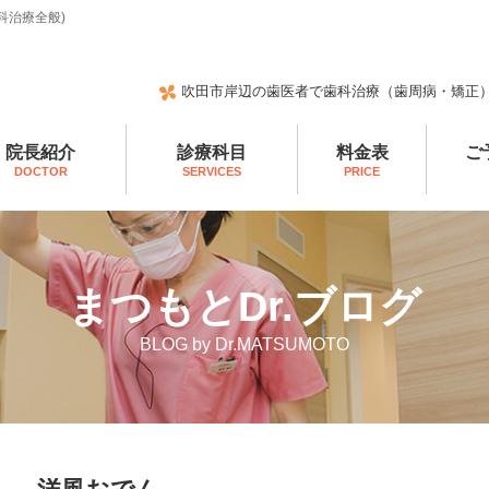
科治療全般)
吹田市岸辺の歯医者で歯科治療（歯周病・矯正
院長紹介
診療科目
料金表
ご
DOCTOR
SERVICES
PRICE
まつもとDr.ブログ
BLOG by Dr.MATSUMOTO