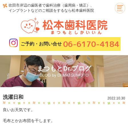
吹田市岸辺の歯医者で歯科治療（歯周病・矯正）、
インプラントなどのご相談をするなら松本歯科医院
06-6170-4184
ご予約・お問い合せ
まつもとDr.ブログ
BLOG by Dr.MATSUMOTO
洗濯日和
2022.10.30
良いお天気です。
毛布とかお布団を干します。