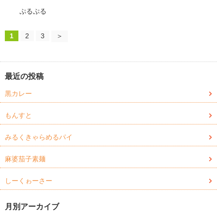
ぷるぷる
1
2
3
＞
最近の投稿
黒カレー
もんすと
みるくきゃらめるパイ
麻婆茄子素麺
しーくゎーさー
月別アーカイブ