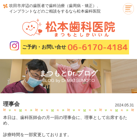
吹田市岸辺の歯医者で歯科治療（歯周病・矯正）、
インプラントなどのご相談をするなら松本歯科医院
06-6170-4184
ご予約・お問い合せ
まつもとDr.ブログ
BLOG by Dr.MATSUMOTO
理事会
2024.05.31
本日は、歯科医師会の月一回の理事会に、理事として出席するた
め、
診療時間を一部変更しております。