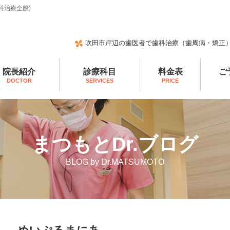
科治療全般)
吹田市岸辺の歯医者で歯科治療（歯周病・矯正
院長紹介
診療科目
料金表
ご
DOCTOR
SERVICES
PRICE
まつもとDr.ブログ
BLOG by Dr.MATSUMOTO