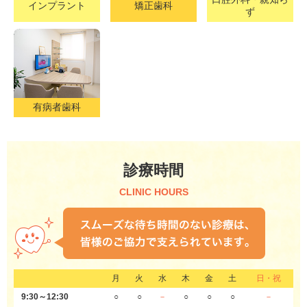
インプラント
矯正歯科
ず
有病者歯科
診療時間
CLINIC HOURS
月
火
水
木
金
土
日・祝
9:30～12:30
○
○
－
○
○
○
－