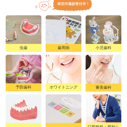
虫歯
歯周病
小児歯科
予防歯科
ホワイトニング
審美歯科
口腔外科・親知ら